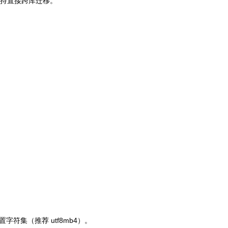
等，支持直接跨库迁移。
）
字符集（推荐 utf8mb4）。