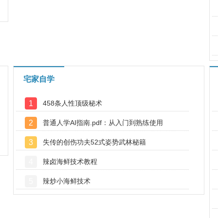
宅家自学
1
458条人性顶级秘术
2
普通人学AI指南.pdf：从入门到熟练使用
3
失传的创伤功夫52式姿势武林秘籍
4
辣卤海鲜技术教程
5
辣炒小海鲜技术