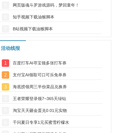
5
网页版魂斗罗游戏源码，梦回童年！
6
知乎视频下载油猴脚本
7
B站视频下载油猴脚本
活动线报
1
百度打车AI寻宝领多张打车券
2
支付宝AI领取可口可乐免单券
3
海底捞领周三半份菜品兑换券
4
王者荣耀登录领7~365天绿钻
5
淘宝天天砸金蛋兑0.01元实物
6
千问夏日专享1元买蜜雪柠檬水