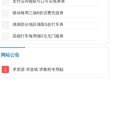
7
支付宝AI领取可口可乐免单券
8
移动每周三抽8折话费充值券
9
滴滴部分地区领取5折打车券
10
高德打车每周领5元无门槛券
网站公告
1
求资源 求游戏 求教程专用贴