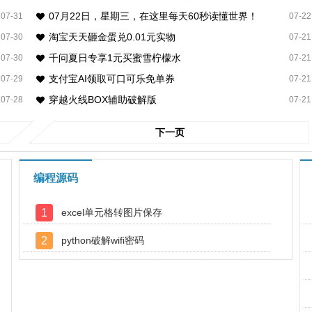
07月22日，星期三，在这里每天60秒读懂世界！
07-31
07-22
淘宝天天砸金蛋兑0.01元实物
07-30
07-21
千问夏日专享1元买蜜雪柠檬水
07-30
07-21
支付宝AI领取可口可乐免单券
07-29
07-21
穿越火线BOX辅助破解版
07-28
07-21
下一页
编程源码
1
excel单元格转图片保存
2
python破解wifi密码