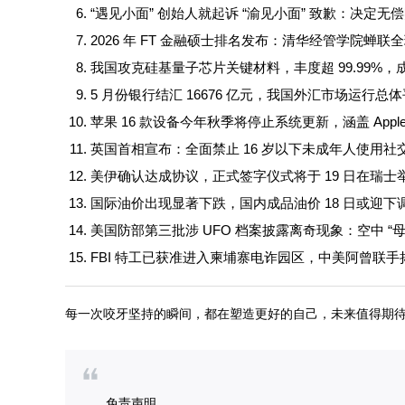
“遇见小面” 创始人就起诉 “渝见小面” 致歉：决定无
2026 年 FT 金融硕士排名发布：清华经管学院蝉
我国攻克硅基量子芯片关键材料，丰度超 99.99%
5 月份银行结汇 16676 亿元，我国外汇市场运行总
苹果 16 款设备今年秋季将停止系统更新，涵盖 Apple Wa
英国首相宣布：全面禁止 16 岁以下未成年人使用社
美伊确认达成协议，正式签字仪式将于 19 日在瑞
国际油价出现显著下跌，国内成品油价 18 日或迎下
美国防部第三批涉 UFO 档案披露离奇现象：空中 “
FBI 特工已获准进入柬埔寨电诈园区，中美阿曾联手捣
每一次咬牙坚持的瞬间，都在塑造更好的自己，未来值得期
免责声明