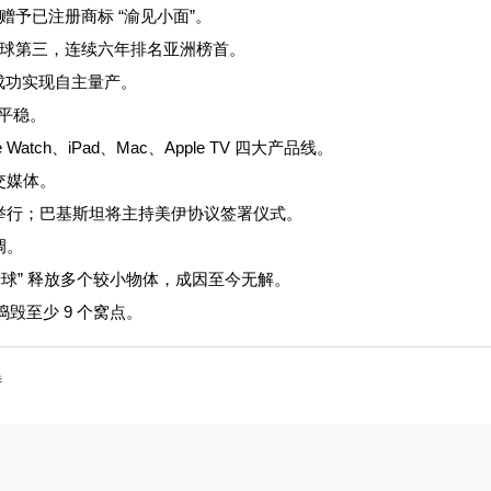
偿赠予已注册商标 “渝见小面”。
联全球第三，连续六年排名亚洲榜首。
，成功实现自主量产。
体平稳。
tch、iPad、Mac、Apple TV 四大产品线。
交媒体。
士举行；巴基斯坦将主持美伊协议签署仪式。
调。
母球” 释放多个较小物体，成因至今无解。
毁至少 9 个窝点。
待