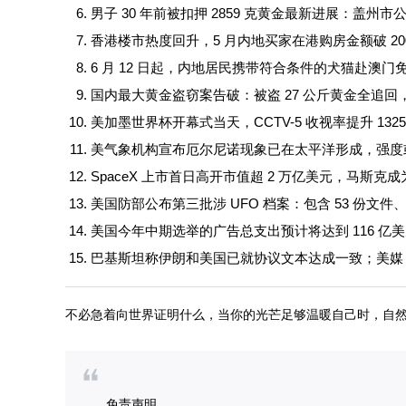
男子 30 年前被扣押 2859 克黄金最新进展：盖
香港楼市热度回升，5 月内地买家在港购房金额破 2
6 月 12 日起，内地居民携带符合条件的犬猫赴澳门
国内最大黄金盗窃案告破：被盗 27 公斤黄金全追
美加墨世界杯开幕式当天，CCTV-5 收视率提升 132
美气象机构宣布厄尔尼诺现象已在太平洋形成，强度
SpaceX 上市首日高开市值超 2 万亿美元，马斯
美国防部公布第三批涉 UFO 档案：包含 53 份文件、
美国今年中期选举的广告总支出预计将达到 116 亿美
巴基斯坦称伊朗和美国已就协议文本达成一致；美媒：美
不必急着向世界证明什么，当你的光芒足够温暖自己时，自
免责声明